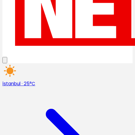
İstanbul
·
25°C