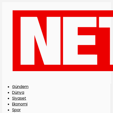
Gündem
Dünya
Siyaset
Ekonomi
Spor