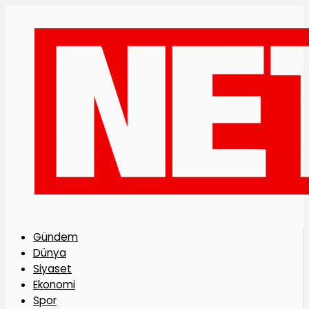
Gündem
Dünya
Siyaset
Ekonomi
Spor