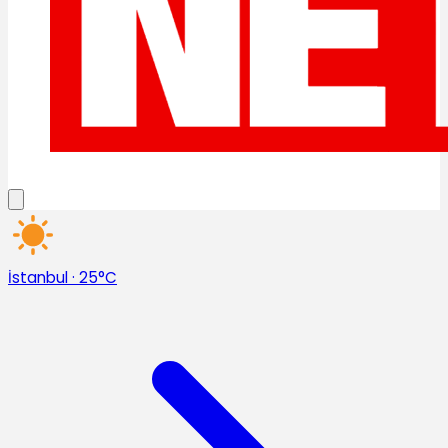
İstanbul
·
25°C