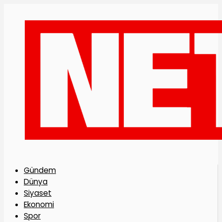
Gündem
Dünya
Siyaset
Ekonomi
Spor