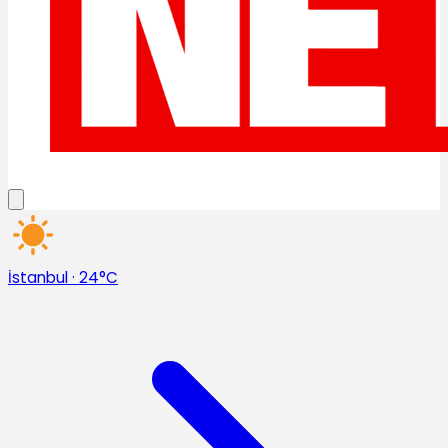
İstanbul
·
24°C