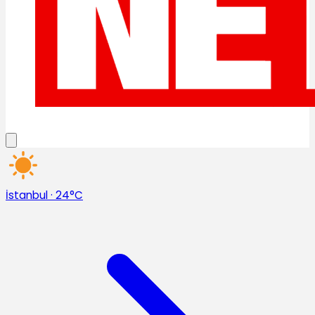
İstanbul
·
24°C