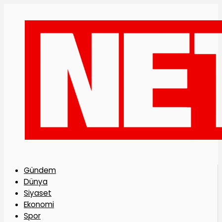
Gündem
Dünya
Siyaset
Ekonomi
Spor