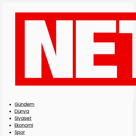
Gündem
Dünya
Siyaset
Ekonomi
Spor