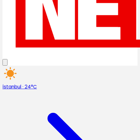
İstanbul
·
24°C