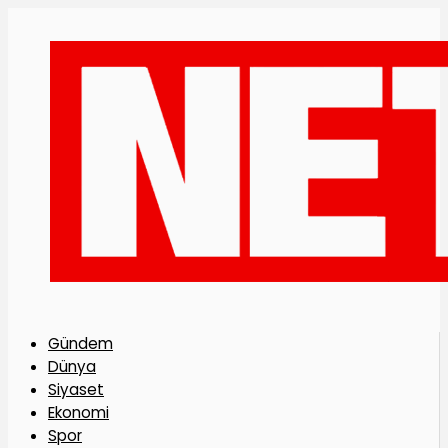
Gündem
Dünya
Siyaset
Ekonomi
Spor