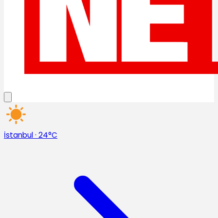
İstanbul
·
24°C