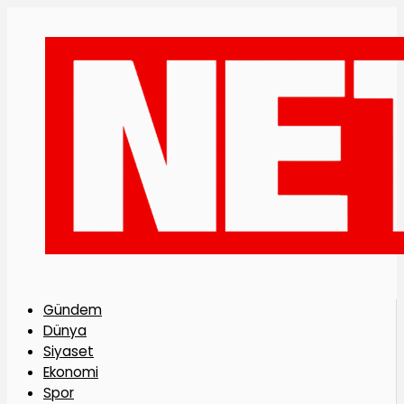
Gündem
Dünya
Siyaset
Ekonomi
Spor