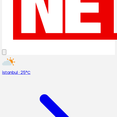
İstanbul
·
25°C