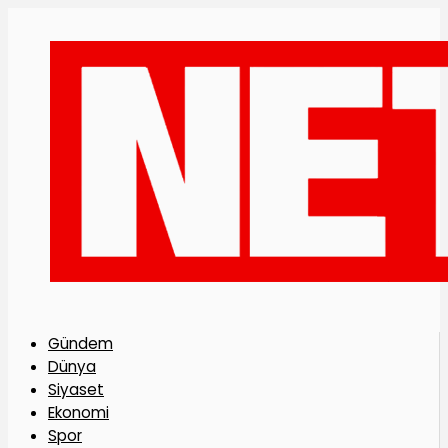
Gündem
Dünya
Siyaset
Ekonomi
Spor