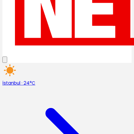
İstanbul
·
24°C