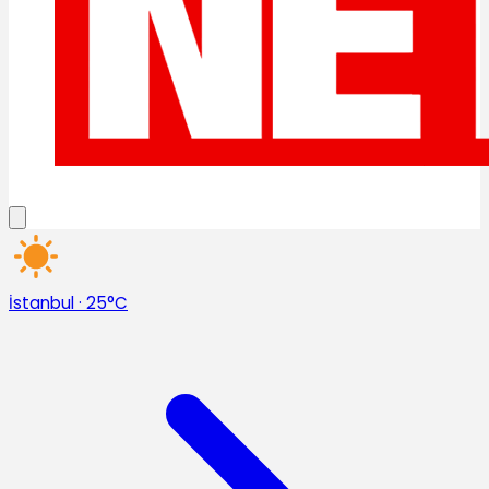
İstanbul
·
25°C