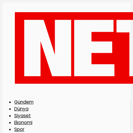
Gündem
Dünya
Siyaset
Ekonomi
Spor