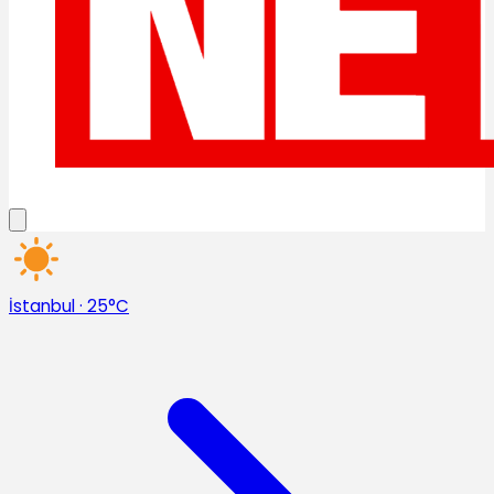
İstanbul
·
25°C