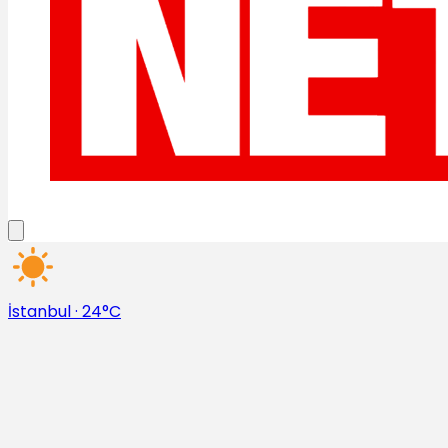
İstanbul
·
24°C