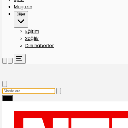
Magazin
Diğer
Eğitim
Sağlık
Dini haberler
Ara