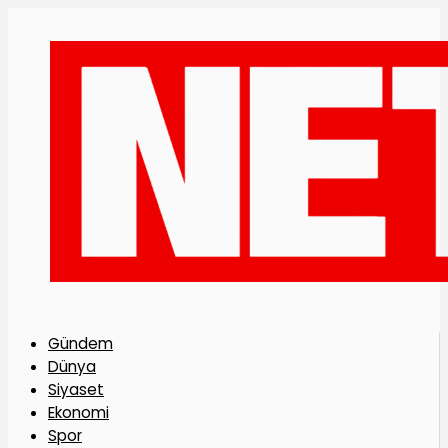
Gündem
Dünya
Siyaset
Ekonomi
Spor