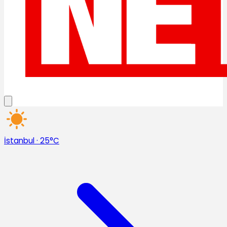
İstanbul
·
25°C