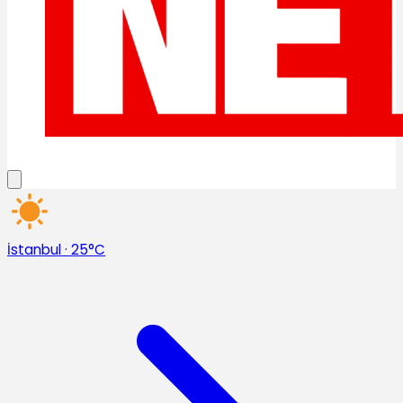
İstanbul
·
25°C