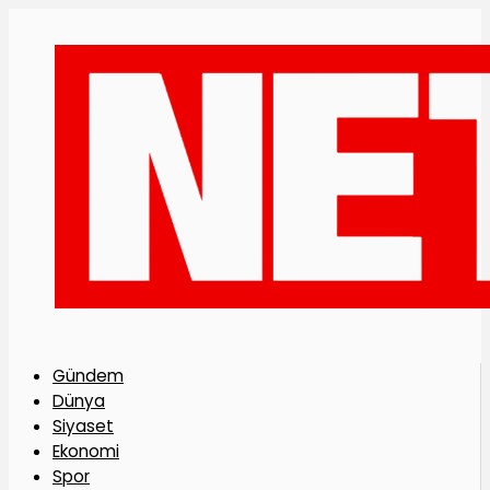
Gündem
Dünya
Siyaset
Ekonomi
Spor