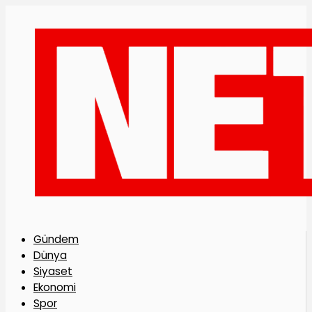
Gündem
Dünya
Siyaset
Ekonomi
Spor