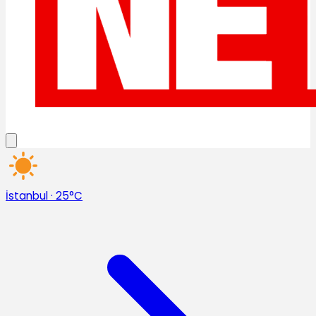
İstanbul
·
25°C