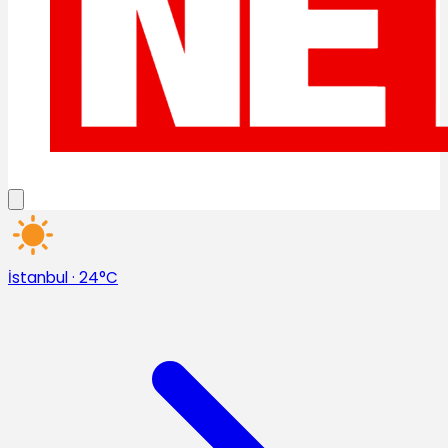
İstanbul
·
24°C