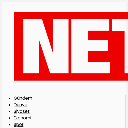
Gündem
Dünya
Siyaset
Ekonomi
Spor