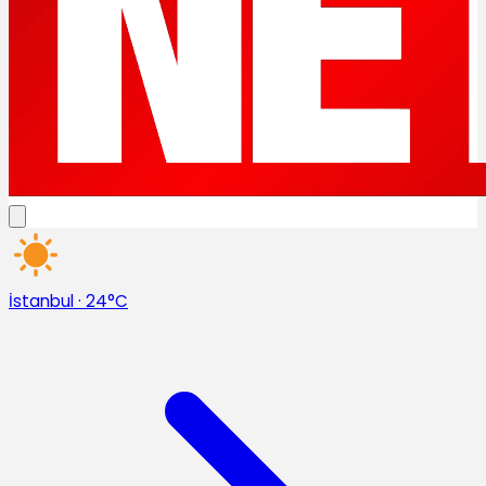
İstanbul
·
24°C