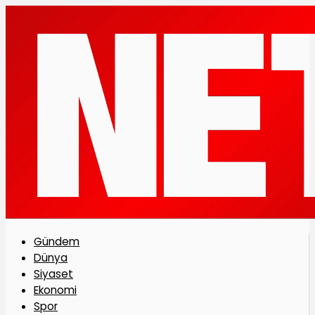
Gündem
Dünya
Siyaset
Ekonomi
Spor