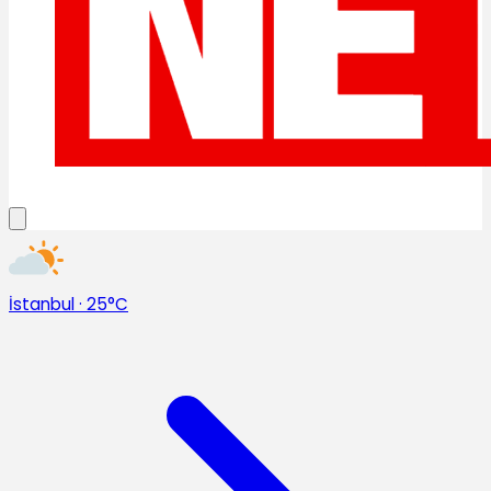
İstanbul
·
25°C