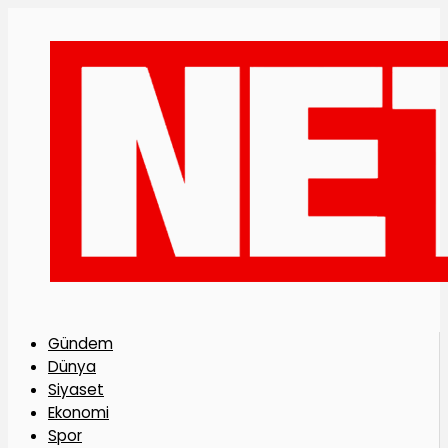
Gündem
Dünya
Siyaset
Ekonomi
Spor