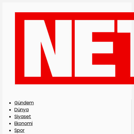
Gündem
Dünya
Siyaset
Ekonomi
Spor