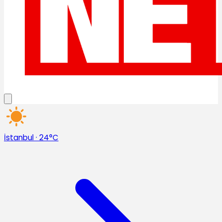
İstanbul
·
24°C