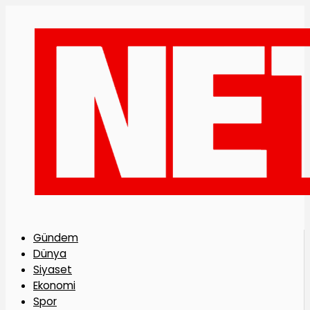
Gündem
Dünya
Siyaset
Ekonomi
Spor