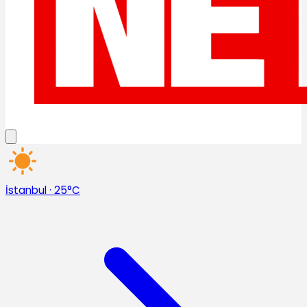
İstanbul
·
25°C