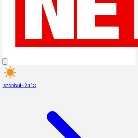
İstanbul
·
24°C