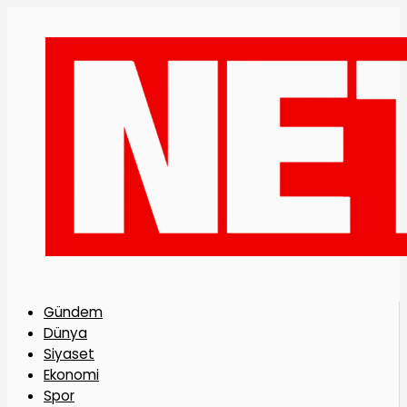
Gündem
Dünya
Siyaset
Ekonomi
Spor