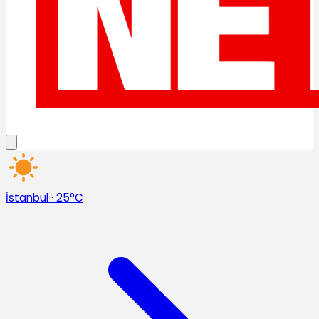
İstanbul
·
25°C