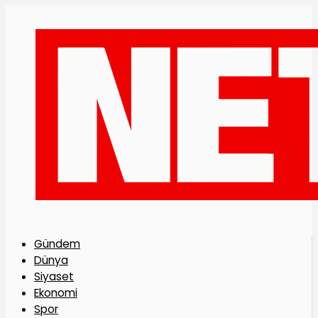
Gündem
Dünya
Siyaset
Ekonomi
Spor