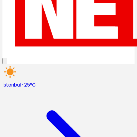
İstanbul
·
25°C