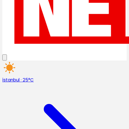
İstanbul
·
25°C