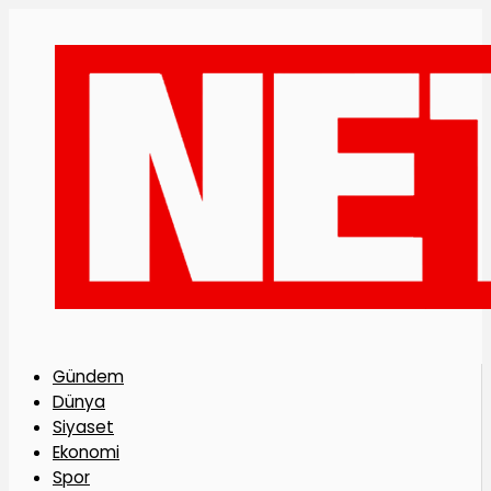
Gündem
Dünya
Siyaset
Ekonomi
Spor