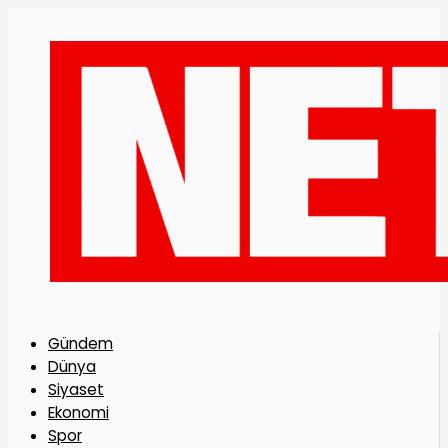
Gündem
Dünya
Siyaset
Ekonomi
Spor