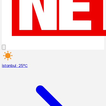
İstanbul
·
25°C