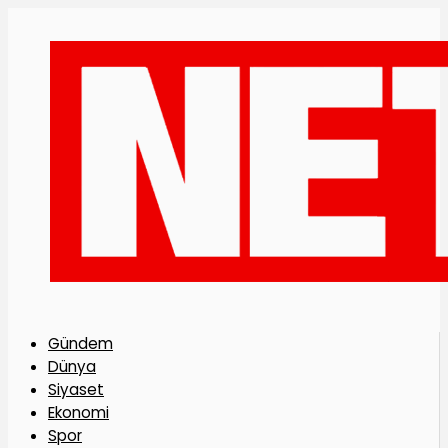
Gündem
Dünya
Siyaset
Ekonomi
Spor