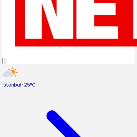
İstanbul
·
25°C