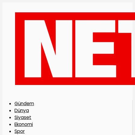
Gündem
Dünya
Siyaset
Ekonomi
Spor