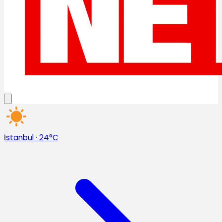
İstanbul
·
24°C