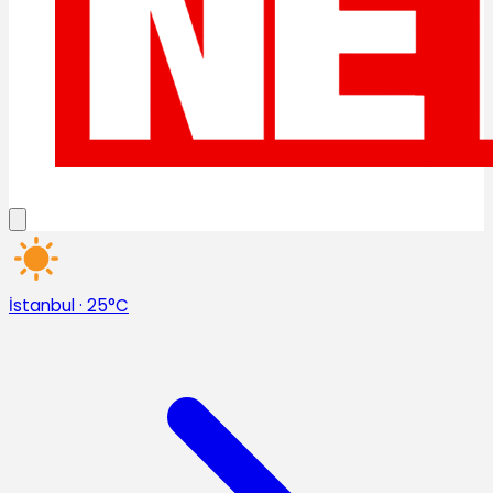
İstanbul
·
25°C