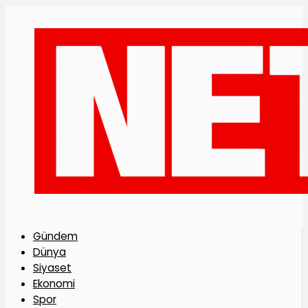
Gündem
Dünya
Siyaset
Ekonomi
Spor