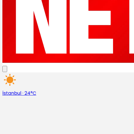
İstanbul
·
24°C