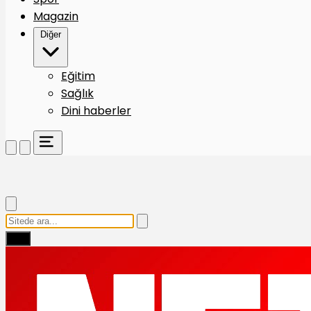
Magazin
Diğer
Eğitim
Sağlık
Dini haberler
Ara