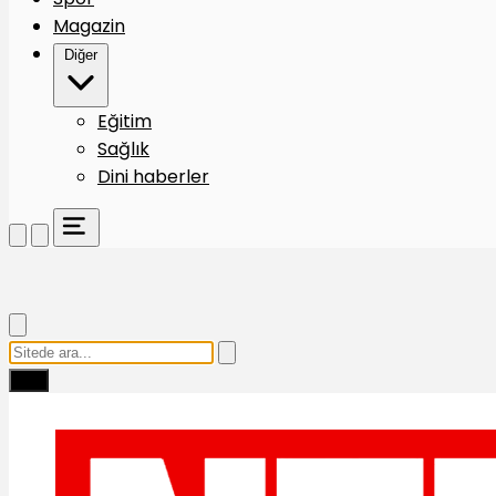
Magazin
Diğer
Eğitim
Sağlık
Dini haberler
Ara