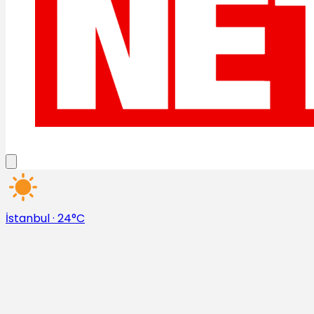
İstanbul
·
24°C