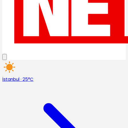
İstanbul
·
25°C