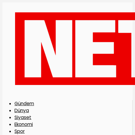
Gündem
Dünya
Siyaset
Ekonomi
Spor