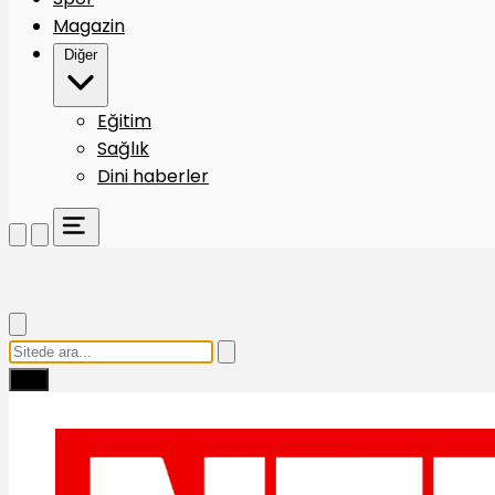
Magazin
Diğer
Eğitim
Sağlık
Dini haberler
Ara