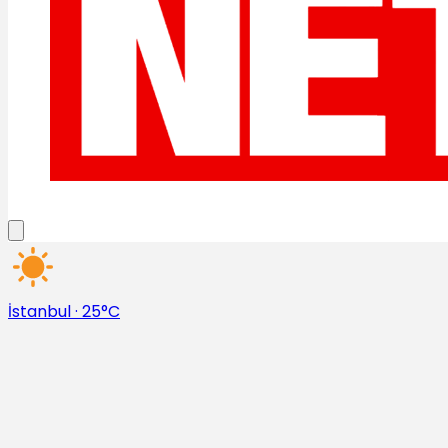
İstanbul
·
25°C