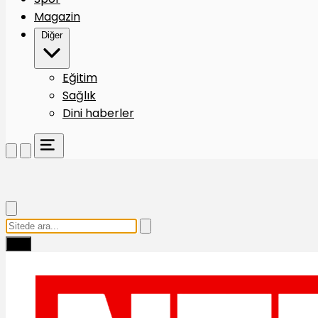
Magazin
Diğer
Eğitim
Sağlık
Dini haberler
Ara