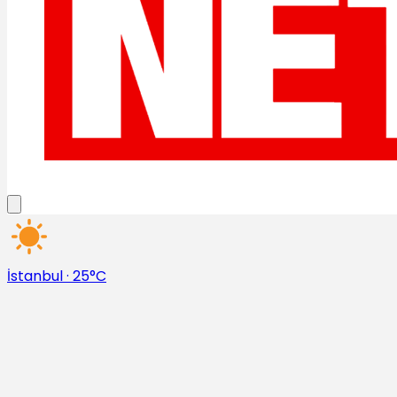
İstanbul
·
25°C