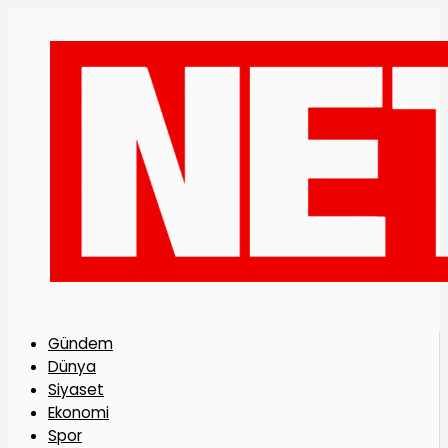
Gündem
Dünya
Siyaset
Ekonomi
Spor