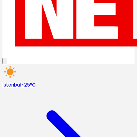
İstanbul
·
25°C