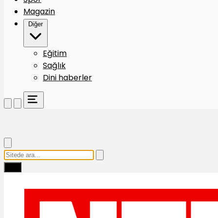
Magazin
Diğer
Eğitim
Sağlık
Dini haberler
Ara