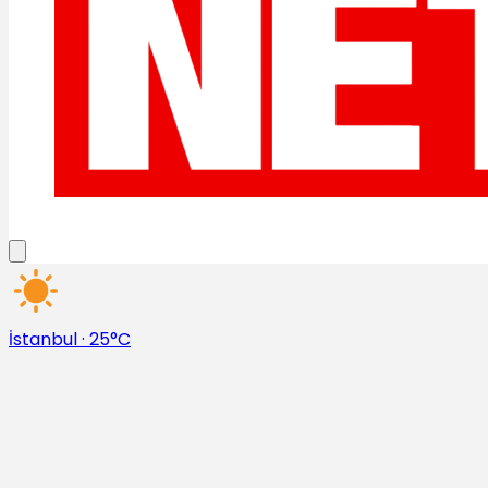
İstanbul
·
25°C