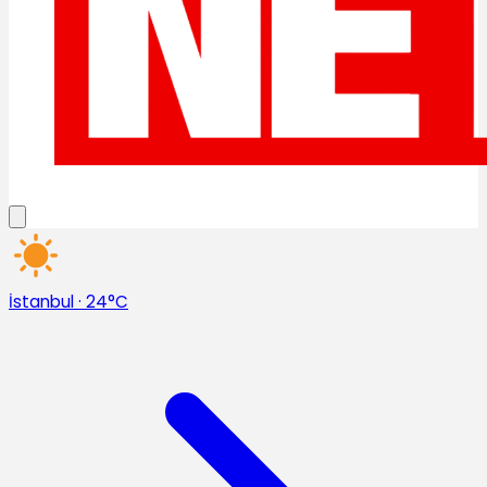
İstanbul
·
24°C