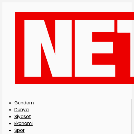
Gündem
Dünya
Siyaset
Ekonomi
Spor