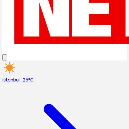
İstanbul
·
25°C