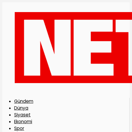
Gündem
Dünya
Siyaset
Ekonomi
Spor